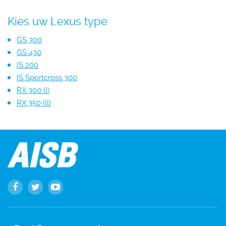
Kies uw Lexus type
GS 300
GS 430
IS 200
IS Sportcross 300
RX 300 (I)
RX 350 (II)