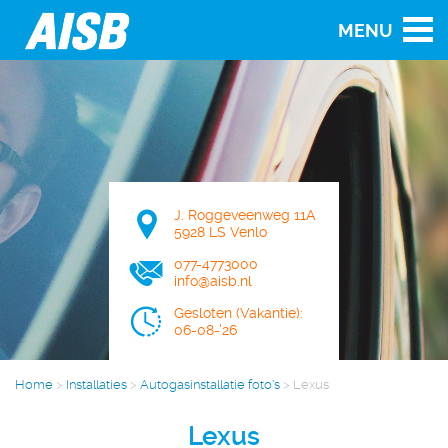
MENU
J. Roggeveenweg 11A
5928 LS Venlo
077-4773000
info@aisb.nl
Gesloten (Vakantie):
06-08-'26
Home
>
Installaties
>
Autogasinstallatie foto's
>
Lexus
Lexus