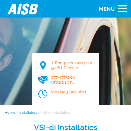
MENU
J. Roggeveenweg 11A
5928 LS Venlo
077-4773000
info@aisb.nl
Vandaag gesloten
Home
>
Installaties
>
VSI-di Installaties
VSI-di Installaties