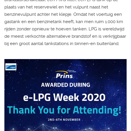
plaats van het reservewiel en het vulpunt naast het
benzinevulpunt achter het klepje. Omdat het voertuig een
gastank en een benzinetank heeft, kan men ruim 1.000 km
rijden zonder opnieuw te hoeven tanken. LPG is wereldwijd
de meest verkochte alternatieve brandstof en is verkrijgbaar
bij een groot aantal tankstations in binnen-en buitenland.