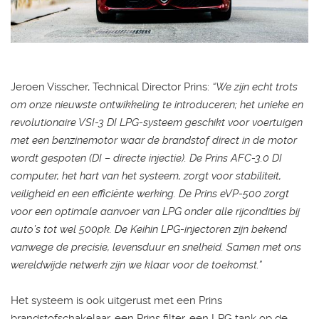
Jeroen Visscher, Technical Director Prins:
“We zijn echt trots
om onze nieuwste ontwikkeling te introduceren; het unieke en
revolutionaire VSI-3 DI LPG-systeem geschikt voor voertuigen
met een benzinemotor waar de brandstof direct in de motor
wordt gespoten (DI – directe injectie). De Prins AFC-3.0 DI
computer, het hart van het systeem, zorgt voor stabiliteit,
veiligheid en een efficiënte werking. De Prins eVP-500 zorgt
voor een optimale aanvoer van LPG onder alle rijcondities bij
auto’s tot wel 500pk. De Keihin LPG-injectoren zijn bekend
vanwege de precisie, levensduur en snelheid. Samen met ons
wereldwijde netwerk zijn we klaar voor de toekomst.”
Het systeem is ook uitgerust met een Prins
brandstofschakelaar, een Prins filter, een LPG tank op de