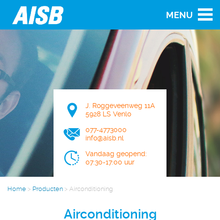
MENU
J. Roggeveenweg 11A
5928 LS Venlo
077-4773000
info@aisb.nl
Vandaag geopend:
07:30-17:00 uur
Home
>
Producten
>
Airconditioning
Airconditioning