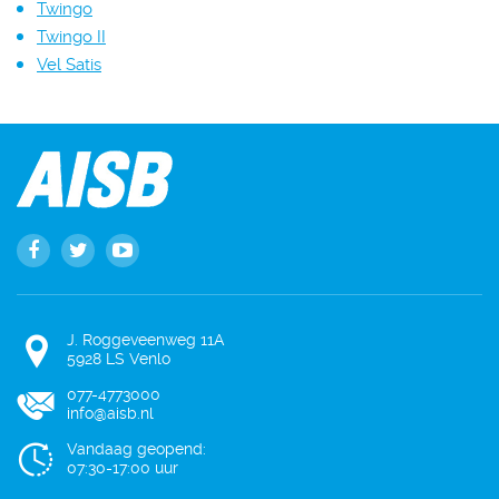
Twingo
Twingo II
Vel Satis
J. Roggeveenweg 11A
5928 LS Venlo
077-4773000
info@aisb.nl
Vandaag geopend:
07:30-17:00 uur