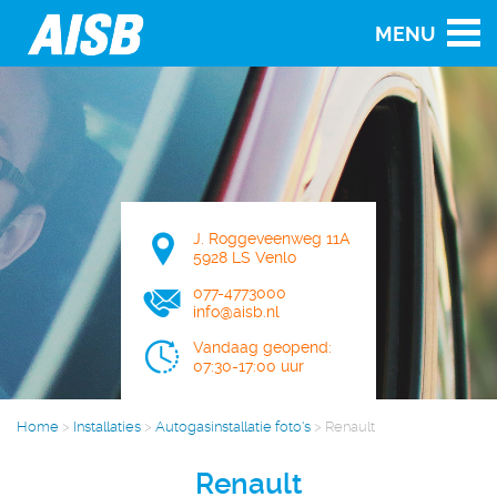
MENU
J. Roggeveenweg 11A
5928 LS Venlo
077-4773000
info@aisb.nl
Vandaag geopend:
07:30-17:00 uur
Home
>
Installaties
>
Autogasinstallatie foto's
>
Renault
Renault