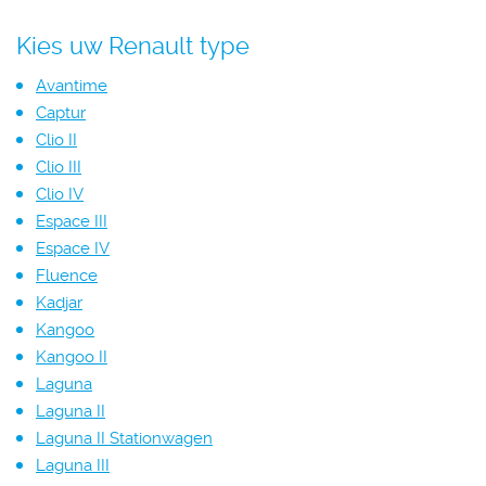
Kies uw Renault type
Avantime
Captur
Clio II
Clio III
Clio IV
Espace III
Espace IV
Fluence
Kadjar
Kangoo
Kangoo II
Laguna
Laguna II
Laguna II Stationwagen
Laguna III