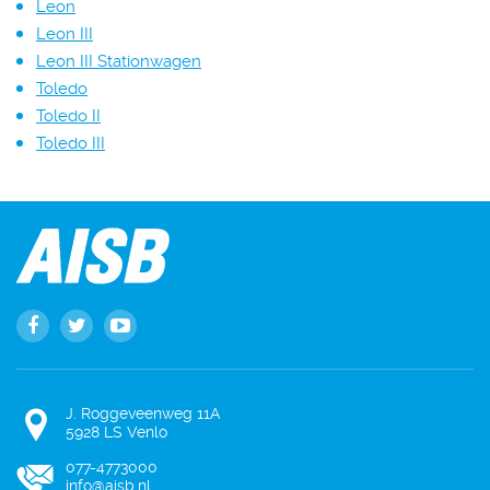
Leon
Leon III
Leon III Stationwagen
Toledo
Toledo II
Toledo III
J. Roggeveenweg 11A
5928 LS Venlo
077-4773000
info@aisb.nl