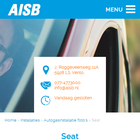
MENU
J. Roggeveenweg 11A
5928 LS Venlo
077-4773000
info@aisb.nl
Vandaag gesloten
Home
>
Installaties
>
Autogasinstallatie foto's
>
Seat
Seat