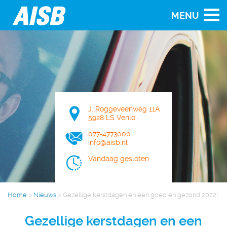
MENU
J. Roggeveenweg 11A
5928 LS Venlo
077-4773000
info@aisb.nl
Vandaag gesloten
Home
>
Nieuws
>
Gezellige kerstdagen en een goed en gezond 2022!
Gezellige kerstdagen en een