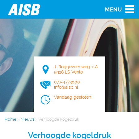
MENU
J. Roggeveenweg 11A
5928 LS Venlo
077-4773000
info@aisb.nl
Vandaag gesloten
Home
>
Nieuws
>
Verhoogde kogeldruk
Verhoogde kogeldruk